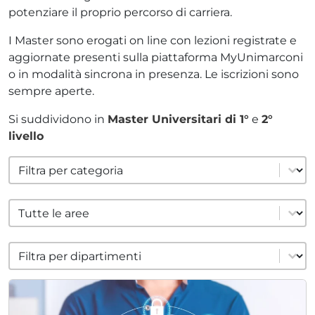
potenziare il proprio percorso di carriera.
I Master sono erogati on line con lezioni registrate e
aggiornate presenti sulla piattaforma MyUnimarconi
ADHD
o in modalità sincrona in presenza. Le iscrizioni sono
sempre aperte.
Si suddividono in
Master Universitari di 1°
e
2°
livello
filter cat formazione
Select content
ilessia
filter area
Select content
filter cat dipartimenti
Select content