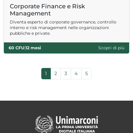
Corporate Finance e Risk
Management
Diventa esperto di corporate governance, controllo
interno e risk management nelle organizzazioni
pubbliche e private.
60 CFU
|
12 mesi
Scopri di più
Page navigation
Current Page
Page
Page
Page
Page
1
2
3
4
5