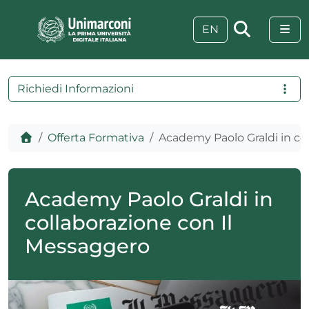
Skip to content
Skip to footer
Me
EN
Richiedi Informazioni
Home
Offerta Formativa
Academy Paolo Graldi in co
Academy Paolo Graldi in
collaborazione con Il
Messaggero
 visive