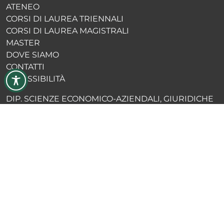
ATENEO
CORSI DI LAUREA TRIENNALI
CORSI DI LAUREA MAGISTRALI
MASTER
DOVE SIAMO
CONTATTI
ACCESSIBILITÀ
DIP. SCIENZE ECONOMICO-AZIENDALI, GIURIDICHE
E POLITICHE
DIP. SCIENZE UMANE
DIP. SCIENZE INGEGNERISTICHE
BLOG ALUMNI
EDI PRESS
MERCHANDISING
Facebook
Instagram
LinkedIn
YouTube
X
TikTok
Telegram
WhatsApp