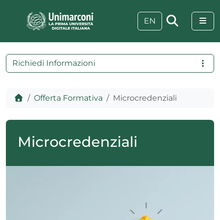
Skip to content
Skip to footer
Me
EN
Richiedi Informazioni
Home
Offerta Formativa
Microcredenziali
Microcredenziali
 visive