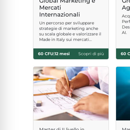
Global Marketing e
Gr
Mercati
Ag
Internazionali
Acq
Per
Un percorso per sviluppare
Des
strategie di marketing anche
AI.
su scala globale e valorizzare il
Made in Italy sui mercati
internazionali.
60 CFU
|
12 mesi
Scopri di più
60 
Master di II livello in
Mast