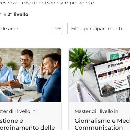
esenza. Le iscrizioni sono sempre aperte.
°
e
2° livello
 area
filter cat dipartimenti
 content
Select content
er di I livello in
Master di I livello in
stione e
Giornalismo e Med
ordinamento delle
Communication