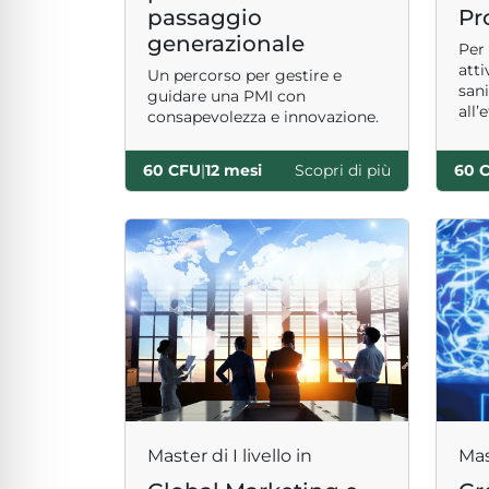
passaggio
Pr
generazionale
Per 
atti
Un percorso per gestire e
san
guidare una PMI con
all’
consapevolezza e innovazione.
serv
60 CFU
|
12 mesi
Scopri di più
60 
Master di I livello in
Mast