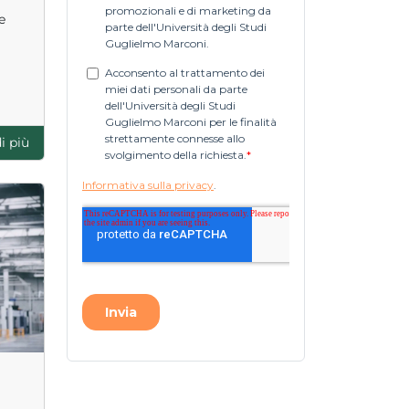
e
i più