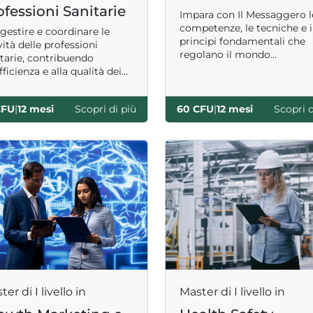
ofessioni Sanitarie
Impara con Il Messaggero l
competenze, le tecniche e i
gestire e coordinare le
principi fondamentali che
vità delle professioni
regolano il mondo
itarie, contribuendo
dell’informazione.
efficienza e alla qualità dei
izi sanitari.
CFU
|
12 mesi
Scopri di più
60 CFU
|
12 mesi
Scopri d
er di I livello in
Master di I livello in