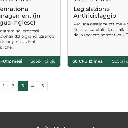
ternational
Legislazione
nagement (in
Antiriciclaggio
ngua inglese)
Per una gestione ottimale 
flussi di capitali illeciti alla
entrare nei processi
della recente normativa UE
sionali delle grandi aziende
lle organizzazioni
bliche.
CFU
|
12 mesi
Scopri di più
60 CFU
|
12 mesi
Scopri d
Page
Page
Current Page
Page
Page
1
2
3
4
5