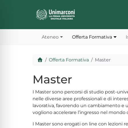
Skip to content
Skip to footer
Ateneo
Offerta Formativa
I
Home
Offerta Formativa
Master
Master
I Master sono percorsi di studio post-un
nelle diverse aree professionali e di intere
lavorativa, favorendo un cambiamento e un
ità per disabilità visive
vogliono accelerare l’ingresso nel mondo de
I Master sono erogati on line con lezioni r