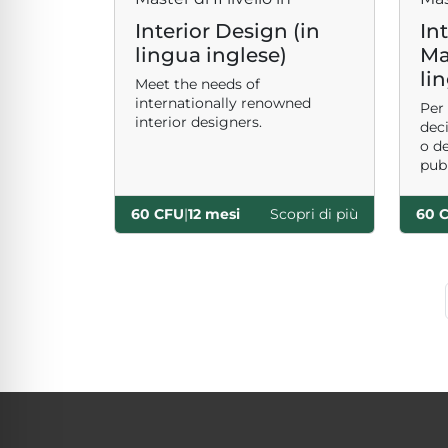
Interior Design (in
In
lingua inglese)
Ma
li
Meet the needs of
internationally renowned
Per 
interior designers.
deci
o de
pub
60 CFU
|
12 mesi
Scopri di più
60 
Page navigation