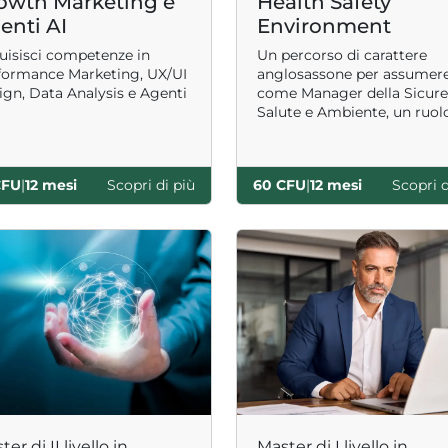
owth Marketing e
Health Safety
enti AI
Environment
uisisci competenze in
Un percorso di carattere
formance Marketing, UX/UI
anglosassone per assumere
ign, Data Analysis e Agenti
come Manager della Sicure
Salute e Ambiente, un ruol
attivo e consapevole all’int
dell’azienda.
CFU
|
12 mesi
Scopri di più
60 CFU
|
12 mesi
Scopri d
er di II livello in
Master di I livello in