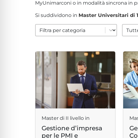
lo sicuro per crisi
MyUnimarconi o in modalità sincrona in pr
Si suddividono in
Master Universitari di 1
lità adatta per ADHD
filter cat formazione
filter
Select content
Select
ità per cecità
ità sicura per epilessia
Master di II livello in
Mast
Gestione d’impresa
Ge
per le PMI e
Co