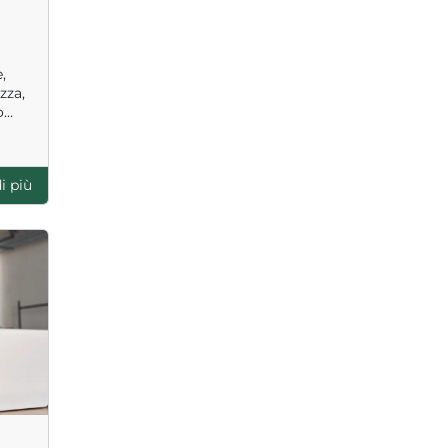
,
zza,
o
erno
i più