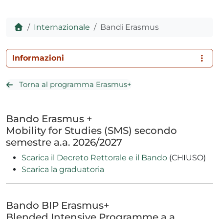
Home
Internazionale
Bandi Erasmus
ADHD
Informazioni
Torna al programma Erasmus+
Bando Erasmus +
ilessia
Mobility for Studies (SMS) secondo
semestre a.a. 2026/2027
Scarica il Decreto Rettorale e il Bando
(CHIUSO)
Scarica la graduatoria
Bando BIP Erasmus+
Blended Intensive Programme a.a.