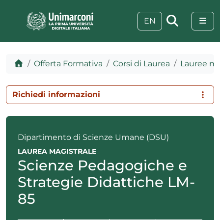
Skip to content
Skip to footer
Me
EN
Home
Offerta Formativa
Corsi di Laurea
Lauree mag
Richiedi informazioni
Dipartimento di Scienze Umane (DSU)
LAUREA MAGISTRALE
Scienze Pedagogiche e
Strategie Didattiche LM-
 visive
85