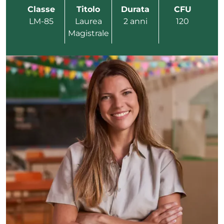
Classe
Titolo
Durata
CFU
LM-85
Laurea
2 anni
120
Magistrale
ADHD
ilessia