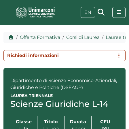
Skip to content
Skip to footer
Me
EN
Home
Offerta Formativa
Corsi di Laurea
Lauree tri
Richiedi informazioni
Dipartimento di Scienze Economico-Aziendali,
Giuridiche e Politiche (DSEAGP)
LAUREA TRIENNALE
Scienze Giuridiche L-14
 visive
Classe
Titolo
Durata
CFU
L-14
Laurea
3 anni
180