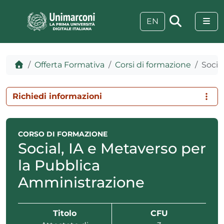
Skip to content
Skip to footer
Me
EN
Home
Offerta Formativa
Corsi di formazione
Socia
Richiedi informazioni
CORSO DI FORMAZIONE
Social, IA e Metaverso per
la Pubblica
Amministrazione
 visive
Titolo
CFU