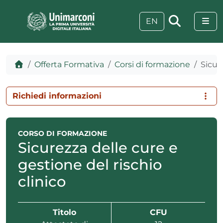
Skip to content
Skip to footer
Me
EN
Home
Offerta Formativa
Corsi di formazione
Sicur
Richiedi informazioni
CORSO DI FORMAZIONE
Sicurezza delle cure e
gestione del rischio
clinico
 visive
Titolo
CFU