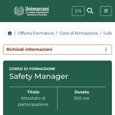
Skip to content
Skip to footer
Me
EN
Home
Offerta Formativa
Corsi di formazione
Safet
Richiedi informazioni
CORSO DI FORMAZIONE
Safety Manager
Titolo
Durata
Attestato di
300 ore
 visive
partecipazione