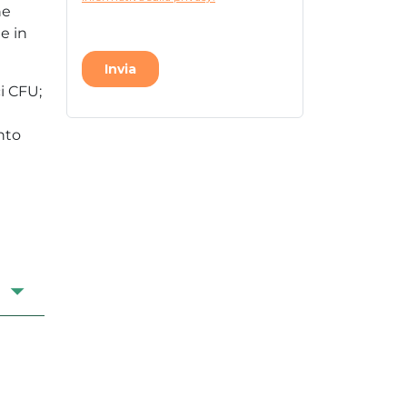
ne
e in
ci CFU;
nto