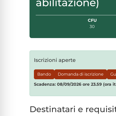
abilitazione)
lo sicuro per crisi
lità adatta per ADHD
CFU
30
ità per cecità
ità sicura per epilessia
Iscrizioni aperte
Bando
Domanda di iscrizione
Gui
Scadenza: 08/09/2026 ore 23.59 (ora it
Destinatari e requisi