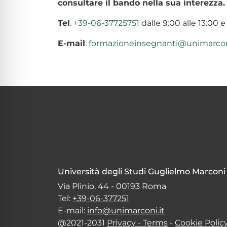
consultare il bando nella sua interezza.
Tel
.
+39-06-37725751
dalle 9:00 alle 13:00 e
E-mail
:
formazioneinsegnanti@unimarconi
Università degli Studi Guglielmo Marconi
Via Plinio, 44 - 00193 Roma
Tel:
+39-06-377251
E-mail:
info@unimarconi.it
@2021-2031
Privacy - Terms
-
Cookie Polic