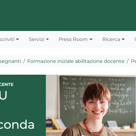
scriviti
Servizi
Press Room
Ricerca
segnanti
Formazione iniziale abilitazione docente
Pe
CENTE
FU
econda