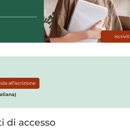
Iscrivit
da all’iscrizione
aliana)
ti di accesso