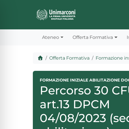
Skip to content
Skip to footer
Ateneo
Offerta Formativa
I
Home
Offerta Formativa
Formazione in
FORMAZIONE INIZIALE ABILITAZIONE DO
Percorso 30 C
art.13 DPCM
ità per disabilità visive
04/08/2023 (s