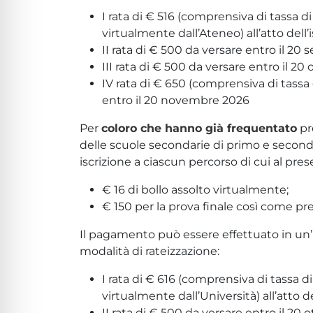
I rata di € 516 (comprensiva di tassa d
virtualmente dall’Ateneo) all’atto dell’i
II rata di € 500 da versare entro il 20
III rata di € 500 da versare entro il 20
IV rata di € 650 (comprensiva di tassa 
entro il 20 novembre 2026
Per
coloro che hanno già frequentato
pr
delle scuole secondarie di primo e secondo
iscrizione a ciascun percorso di cui al pre
€ 16 di bollo assolto virtualmente;
€ 150 per la prova finale così come pr
Il pagamento può essere effettuato in un
modalità di rateizzazione:
I rata di € 616 (comprensiva di tassa d
virtualmente dall’Università) all’atto de
II rata di € 500 da versare entro il 20 