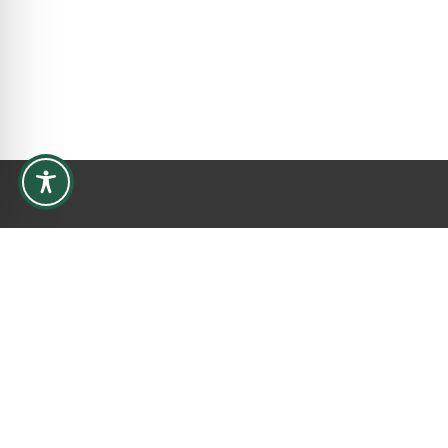
Università degli Studi Guglielmo Marconi
Via Plinio, 44 - 00193 Roma
Tel:
+39-06-377251
E-mail:
info@unimarconi.it
@2021-2031
Privacy - Terms
-
Cookie Polic