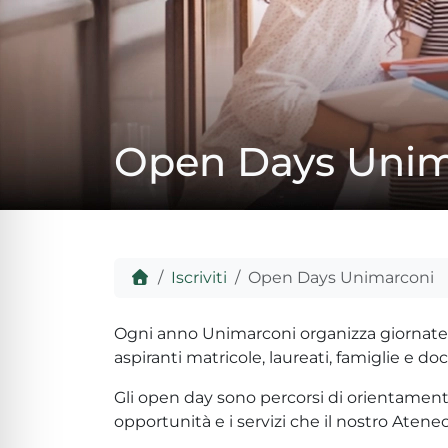
lo sicuro per crisi
lità adatta per ADHD
Open Days Unim
ità per cecità
ità sicura per epilessia
Home
Iscriviti
Open Days Unimarconi
Ogni anno Unimarconi organizza giornate
aspiranti matricole, laureati, famiglie e doc
Gli open day sono percorsi di orientamento 
opportunità e i servizi che il nostro Ateneo