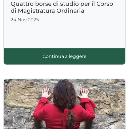
Quattro borse di studio per il Corso
di Magistratura Ordinaria
24 Nov 2025
ADHD
Continua a leggere
ilessia