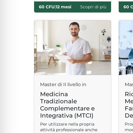
60 CFU
|
12 mesi
Scopri di più
60 
Master di II livello in
Mast
Medicina
Ri
Tradizionale
Me
Complementare e
Fa
Integrativa (MTCI)
De
Per utilizzare nella propria
Pro
attività professionale anche
moni