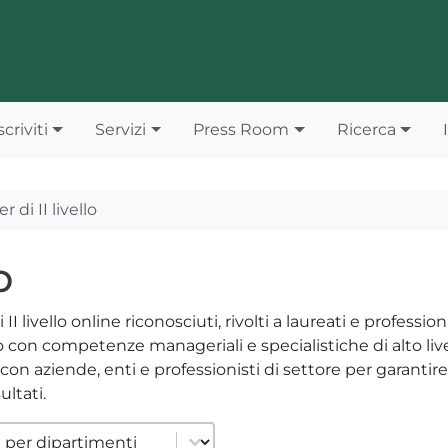
scriviti
Servizi
Press Room
Ricerca
r di II livello
o
livello online riconosciuti, rivolti a laureati e professioni
 con competenze manageriali e specialistiche di alto livel
con aziende, enti e professionisti di settore per garantir
ltati.
r cat dipartimenti
 content