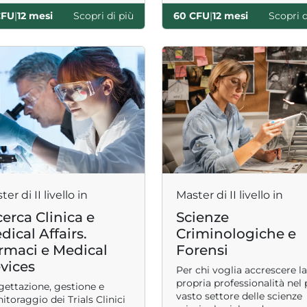
CFU
|
12 mesi
Scopri di più
60 CFU
|
12 mesi
Scopri d
er di II livello in
Master di II livello in
cerca Clinica e
Scienze
dical Affairs.
Criminologiche e
rmaci e Medical
Forensi
vices
Per chi voglia accrescere la
propria professionalità nel 
gettazione, gestione e
vasto settore delle scienze
toraggio dei Trials Clinici