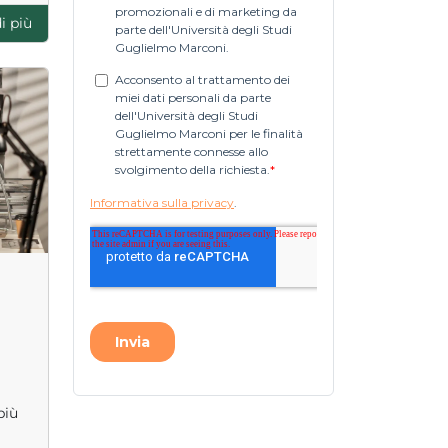
i più
più