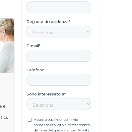
a
a e
ici.