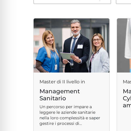
lo sicuro per crisi
lità adatta per ADHD
ità per cecità
ità sicura per epilessia
Master di II livello in
Mast
Management
Ma
Sanitario
Cy
am
Un percorso per impare a
leggere le aziende sanitarie
nella loro complessità e saper
gestire i processi di
cambiamento in atto.