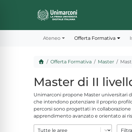
Skip to content
Skip to footer
Ateneo
Offerta Formativa
I
Home
Offerta Formativa
Master
Maste
Master di II livell
Unimarconi propone Master universitari di II 
che intendono potenziare il proprio profilo
percorsi sono progettati in collaborazione 
ità per disabilità visive
apprendimento avanzato e orientato ai risu
filter area
filte
Select content
Select