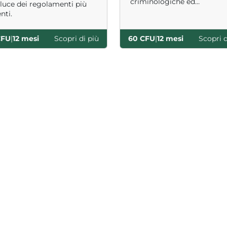
criminologiche ed
 luce dei regolamenti più
investigative.
nti.
CFU
|
12 mesi
Scopri di più
60 CFU
|
12 mesi
Scopri d