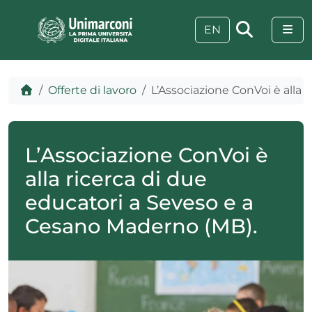
Skip to content
Skip to footer
Me
EN
Home
Offerte di lavoro
L’Associazione ConVoi è alla 
L’Associazione ConVoi è
alla ricerca di due
educatori a Seveso e a
Cesano Maderno (MB).
 visive