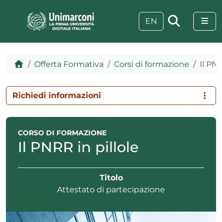
Skip to content
Skip to footer
Me
EN
Home
Offerta Formativa
Corsi di formazione
Il PNR
Richiedi informazioni
CORSO DI FORMAZIONE
Il PNRR in pillole
Titolo
Attestato di partecipazione
 visive