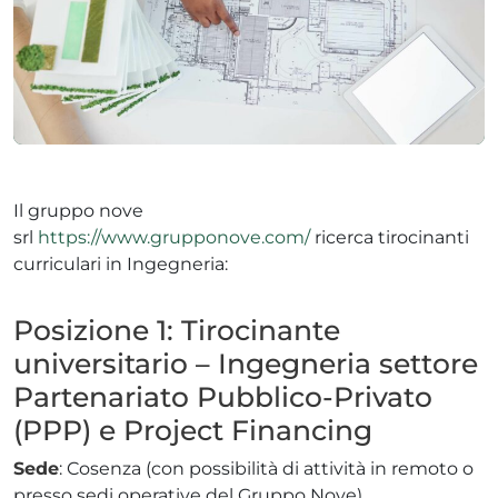
ADHD
Il gruppo nove
srl
https://www.grupponove.com/
ricerca tirocinanti
curriculari in Ingegneria:
ilessia
Posizione 1: Tirocinante
universitario – Ingegneria settore
Partenariato Pubblico-Privato
(PPP) e Project Financing
Sede
: Cosenza (con possibilità di attività in remoto o
presso sedi operative del Gruppo Nove)