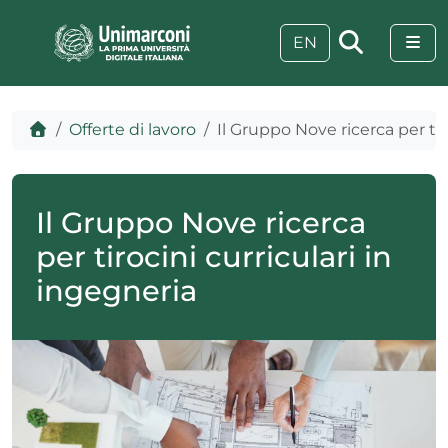
Skip to content
Skip to footer
Me
EN
Home
Offerte di lavoro
Il Gruppo Nove ricerca per tir
Il Gruppo Nove ricerca
per tirocini curriculari in
ingegneria
 visive