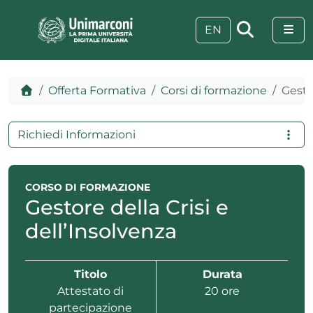
Skip to content
Skip to footer
Me
EN
Home
Offerta Formativa
Corsi di formazione
Gestor
Richiedi Informazioni
CORSO DI FORMAZIONE
Gestore della Crisi e
dell’Insolvenza
 visive
Titolo
Durata
Attestato di
20 ore
partecipazione