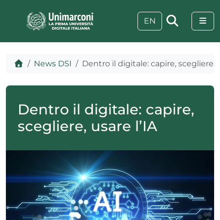
Skip to content
Skip to footer
Me
EN
Home
News DSI
Dentro il digitale: capire, scegliere, 
Dentro il digitale: capire,
scegliere, usare l’IA
 visive