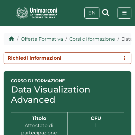
Skip to content
Skip to footer
Me
EN
Home
Offerta Formativa
Corsi di formazione
Data 
Richiedi informazioni
CORSO DI FORMAZIONE
Data Visualization
Advanced
 visive
Titolo
CFU
Attestato di
1
partecipazione