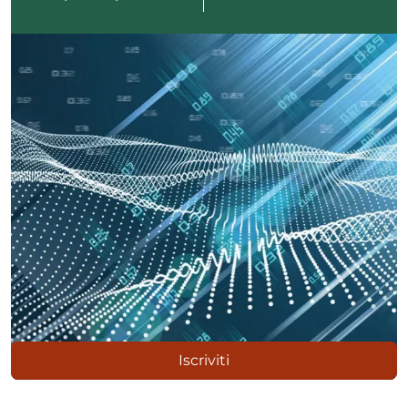
ADHD
ilessia
Iscriviti