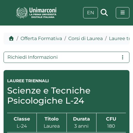
Skip to content
Skip to footer
Me
EN
Home
Offerta Formativa
Corsi di Laurea
Lauree tri
Richiedi Informazioni
LAUREE TRIENNALI
Scienze e Tecniche
Psicologiche L-24
 visive
Classe
Titolo
Durata
CFU
L-24
Laurea
3 anni
180