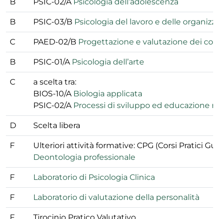
B
PSIC-02/A
Psicologia dell’adolescenza
B
PSIC-03/B
Psicologia del lavoro e delle organizz
C
PAED-02/B
Progettazione e valutazione dei cont
B
PSIC-01/A
Psicologia dell’arte
C
a scelta tra:
BIOS-10/A
Biologia applicata
PSIC-02/A
Processi di sviluppo ed educazione ne
D
Scelta libera
F
Ulteriori attività formative: CPG (Corsi Pratici Gui
Deontologia professionale
F
Laboratorio di Psicologia Clinica
F
Laboratorio di valutazione della personalità
F
Tirocinio Pratico Valutativo