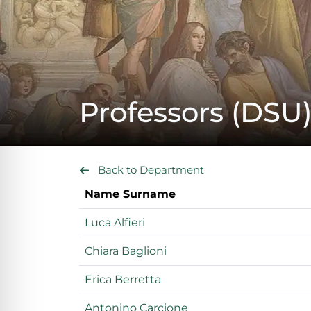
lo sicuro per crisi
lità adatta per ADHD
Professors (DSU
ità per cecità
ità sicura per epilessia
Back to Department
Name Surname
Luca Alfieri
Chiara Baglioni
Erica Berretta
Antonino Carcione