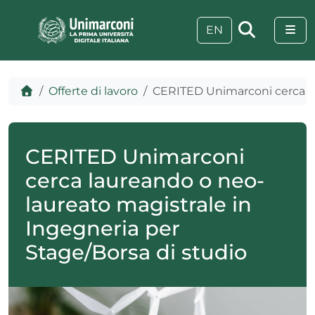
Skip to content
Skip to footer
Me
EN
Home
Offerte di lavoro
CERITED Unimarconi cerca la
CERITED Unimarconi
cerca laureando o neo-
laureato magistrale in
Ingegneria per
Stage/Borsa di studio
 visive